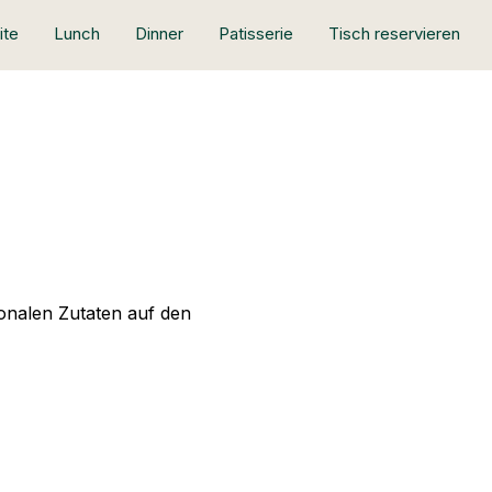
ite
Lunch
Dinner
Patisserie
Tisch reservieren
sonalen Zutaten auf den